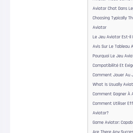
Aviator Chat Dans L
Choosing Typically Th
Aviator
Le Jeu Aviator Est-il
Avis Sur Le Tableau 
Pourquoi Le Jeu Aviat
Compatibilité Et Ex
Comment Jouer Au J
What Is Usually Avi
Comment Gagner À A
Comment Utiliser Eff
Aviator?
Game Aviator: Capabi
Are There Any Succes