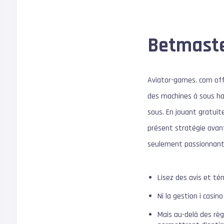
Betmaste
Aviator-games. com offe
des machines à sous hab
sous. En jouant gratuit
présent stratégie avant
seulement passionnante
Lisez des avis et té
Ni la gestion i casin
Mais au-delà des règl