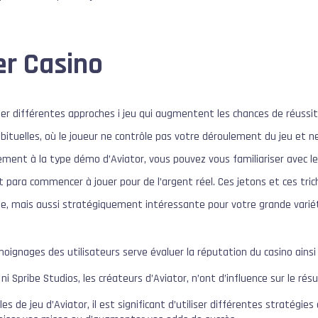
r Casino
r différentes approches i jeu qui augmentent les chances de réussit
ituelles, où le joueur ne contrôle pas votre déroulement du jeu et ne
ement à la type démo d’Aviator, vous pouvez vous familiariser avec 
 para commencer à jouer pour de l’argent réel. Ces jetons et ces tric
, mais aussi stratégiquement intéressante pour votre grande variét
moignages des utilisateurs serve évaluer la réputation du casino ains
o ni Spribe Studios, les créateurs d’Aviator, n’ont d’influence sur le rés
es de jeu d’Aviator, il est significant d’utiliser différentes stratégie