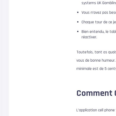
systems UK Gamblin
Vous n’avez pas beso
Chaque tour de ce je
Bien entendu, le tab
réactiver.
Toutefois, tant os quais
vous de bonne humeur. 
minimale est de 5 cent
Comment Ch
L’application cell phon