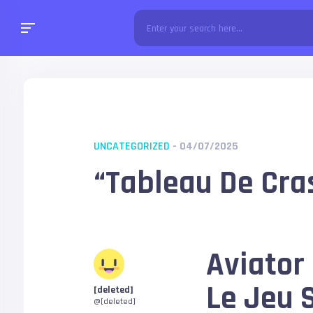
UNCATEGORIZED
- 04/07/2025
“Tableau De Cra
Aviator
Le Jeu 
[deleted]
@[deleted]