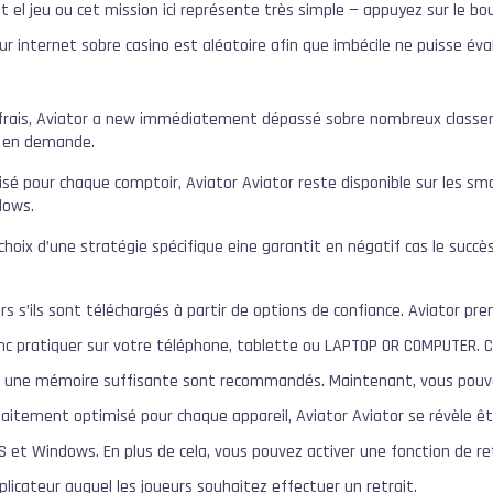
t el jeu ou cet mission ici représente très simple — appuyez sur le bo
r internet sobre casino est aléatoire afin que imbécile ne puisse évalu
frais, Aviator a new immédiatement dépassé sobre nombreux classe
us en demande.
é pour chaque comptoir, Aviator Aviator reste disponible sur les sma
dows.
choix d’une stratégie spécifique eine garantit en négatif cas le succès
rs s’ils sont téléchargés à partir de options de confiance. Aviator pr
c pratiquer sur votre téléphone, tablette ou LAPTOP OR COMPUTER. Ce
n une mémoire suffisante sont recommandés. Maintenant, vous pouvez 
rfaitement optimisé pour chaque appareil, Aviator Aviator se révèle êt
OS et Windows. En plus de cela, vous pouvez activer une fonction de re
plicateur auquel les joueurs souhaitez effectuer un retrait.