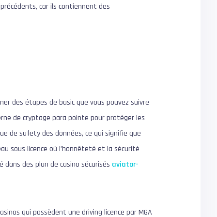
 précédents, car ils contiennent des
miner des étapes de basic que vous pouvez suivre
erne de cryptage para pointe pour protéger les
que de safety des données, ce qui signifie que
au sous licence où l’honnêteté et la sécurité
ké dans des plan de casino sécurisés
aviator-
casinos qui possèdent une driving licence par MGA