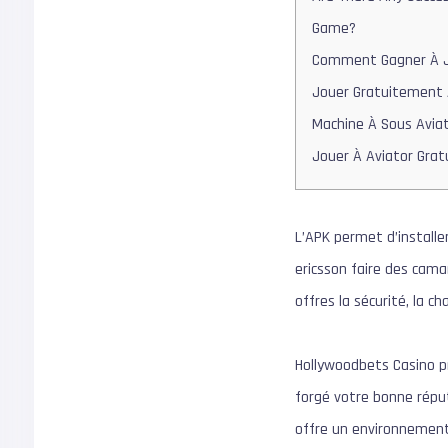
Game?
Comment Gagner À J
Jouer Gratuitement 
Machine À Sous Avia
Jouer À Aviator Gra
L’APK permet d’installe
ericsson faire des cam
offres la sécurité, la c
Hollywoodbets Casino pr
forgé votre bonne répu
offre un environnement 