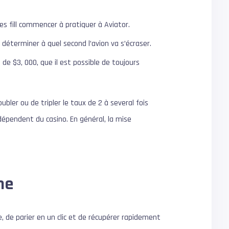
s fill commencer à pratiquer à Aviator.
déterminer à quel second l’avion va s’écraser.
e $3, 000, que il est possible de toujours
ubler ou de tripler le taux de 2 à several fois
épendent du casino. En général, la mise
ne
, de parier en un clic et de récupérer rapidement