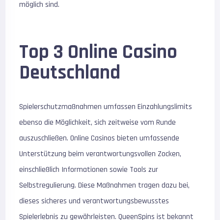
möglich sind.
Top 3 Online Casino
Deutschland
Spielerschutzmaßnahmen umfassen Einzahlungslimits
ebenso die Möglichkeit, sich zeitweise vom Runde
auszuschließen. Online Casinos bieten umfassende
Unterstützung beim verantwortungsvollen Zocken,
einschließlich Informationen sowie Tools zur
Selbstregulierung. Diese Maßnahmen tragen dazu bei,
dieses sicheres und verantwortungsbewusstes
Spielerlebnis zu gewährleisten. QueenSpins ist bekannt