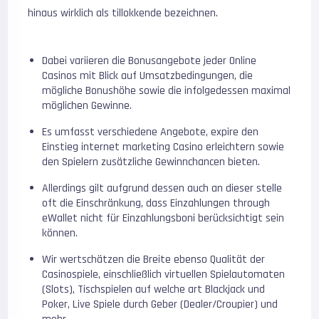
hinaus wirklich als tillokkende bezeichnen.
Dabei variieren die Bonusangebote jeder Online
Casinos mit Blick auf Umsatzbedingungen, die
mögliche Bonushöhe sowie die infolgedessen maximal
möglichen Gewinne.
Es umfasst verschiedene Angebote, expire den
Einstieg internet marketing Casino erleichtern sowie
den Spielern zusätzliche Gewinnchancen bieten.
Allerdings gilt aufgrund dessen auch an dieser stelle
oft die Einschränkung, dass Einzahlungen through
eWallet nicht für Einzahlungsboni berücksichtigt sein
können.
Wir wertschätzen die Breite ebenso Qualität der
Casinospiele, einschließlich virtuellen Spielautomaten
(Slots), Tischspielen auf welche art Blackjack und
Poker, Live Spiele durch Geber (Dealer/Croupier) und