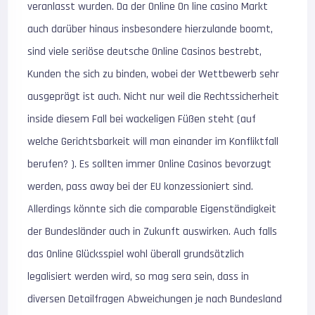
veranlasst wurden. Da der Online On line casino Markt
auch darüber hinaus insbesondere hierzulande boomt,
sind viele seriöse deutsche Online Casinos bestrebt,
Kunden the sich zu binden, wobei der Wettbewerb sehr
ausgeprägt ist auch. Nicht nur weil die Rechtssicherheit
inside diesem Fall bei wackeligen Füßen steht (auf
welche Gerichtsbarkeit will man einander im Konfliktfall
berufen? ). Es sollten immer Online Casinos bevorzugt
werden, pass away bei der EU konzessioniert sind.
Allerdings könnte sich die comparable Eigenständigkeit
der Bundesländer auch in Zukunft auswirken. Auch falls
das Online Glücksspiel wohl überall grundsätzlich
legalisiert werden wird, so mag sera sein, dass in
diversen Detailfragen Abweichungen je nach Bundesland