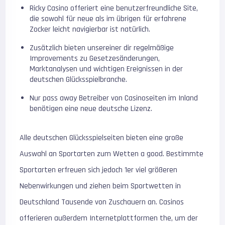
Ricky Casino offeriert eine benutzerfreundliche Site,
die sowohl für neue als im übrigen für erfahrene
Zocker leicht navigierbar ist natürlich.
Zusätzlich bieten unsereiner dir regelmäßige
Improvements zu Gesetzesänderungen,
Marktanalysen und wichtigen Ereignissen in der
deutschen Glücksspielbranche.
Nur pass away Betreiber von Casinoseiten im Inland
benötigen eine neue deutsche Lizenz.
Alle deutschen Glücksspielseiten bieten eine große
Auswahl an Sportarten zum Wetten a good. Bestimmte
Sportarten erfreuen sich jedoch 1er viel größeren
Nebenwirkungen und ziehen beim Sportwetten in
Deutschland Tausende von Zuschauern an. Casinos
offerieren außerdem Internetplattformen the, um der