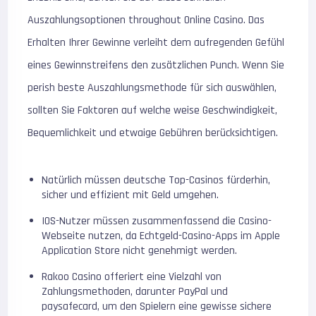
Auszahlungsoptionen throughout Online Casino. Das
Erhalten Ihrer Gewinne verleiht dem aufregenden Gefühl
eines Gewinnstreifens den zusätzlichen Punch. Wenn Sie
perish beste Auszahlungsmethode für sich auswählen,
sollten Sie Faktoren auf welche weise Geschwindigkeit,
Bequemlichkeit und etwaige Gebühren berücksichtigen.
Natürlich müssen deutsche Top-Casinos fürderhin,
sicher und effizient mit Geld umgehen.
IOS-Nutzer müssen zusammenfassend die Casino-
Webseite nutzen, da Echtgeld-Casino-Apps im Apple
Application Store nicht genehmigt werden.
Rakoo Casino offeriert eine Vielzahl von
Zahlungsmethoden, darunter PayPal und
paysafecard, um den Spielern eine gewisse sichere