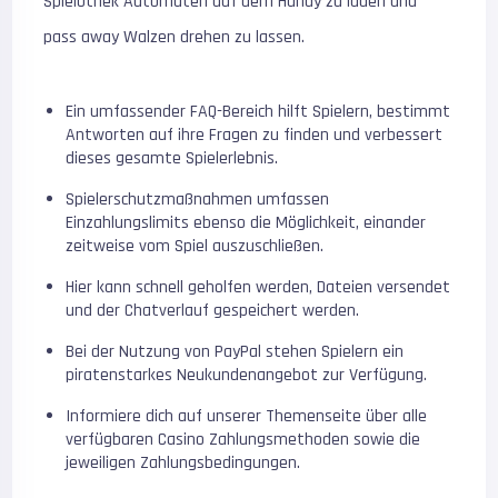
Spielothek Automaten auf dem Handy zu laden und
pass away Walzen drehen zu lassen.
Ein umfassender FAQ-Bereich hilft Spielern, bestimmt
Antworten auf ihre Fragen zu finden und verbessert
dieses gesamte Spielerlebnis.
Spielerschutzmaßnahmen umfassen
Einzahlungslimits ebenso die Möglichkeit, einander
zeitweise vom Spiel auszuschließen.
Hier kann schnell geholfen werden, Dateien versendet
und der Chatverlauf gespeichert werden.
Bei der Nutzung von PayPal stehen Spielern ein
piratenstarkes Neukundenangebot zur Verfügung.
Informiere dich auf unserer Themenseite über alle
verfügbaren Casino Zahlungsmethoden sowie die
jeweiligen Zahlungsbedingungen.