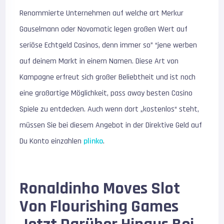
Renommierte Unternehmen auf welche art Merkur
Gauselmann oder Novomatic legen großen Wert auf
seriöse Echtgeld Casinos, denn immer so” “jene werben
auf deinem Markt in einem Namen. Diese Art von
Kampagne erfreut sich großer Beliebtheit und ist noch
eine großartige Möglichkeit, pass away besten Casino
Spiele zu entdecken. Auch wenn dort „kostenlos“ steht,
müssen Sie bei diesem Angebot in der Direktive Geld auf
Du Konto einzahlen
plinko
.
Ronaldinho Moves Slot
Von Flourishing Games