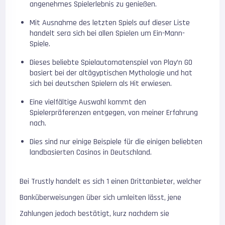
angenehmes Spielerlebnis zu genießen.
Mit Ausnahme des letzten Spiels auf dieser Liste
handelt sera sich bei allen Spielen um Ein-Mann-
Spiele.
Dieses beliebte Spielautomatenspiel von Play’n GO
basiert bei der altägyptischen Mythologie und hat
sich bei deutschen Spielern als Hit erwiesen.
Eine vielfältige Auswahl kommt den
Spielerpräferenzen entgegen, von meiner Erfahrung
nach.
Dies sind nur einige Beispiele für die einigen beliebten
landbasierten Casinos in Deutschland.
Bei Trustly handelt es sich 1 einen Drittanbieter, welcher
Banküberweisungen über sich umleiten lässt, jene
Zahlungen jedoch bestätigt, kurz nachdem sie