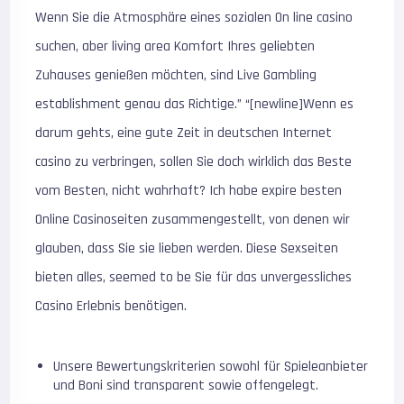
Wenn Sie die Atmosphäre eines sozialen On line casino
suchen, aber living area Komfort Ihres geliebten
Zuhauses genießen möchten, sind Live Gambling
establishment genau das Richtige.” “[newline]Wenn es
darum gehts, eine gute Zeit in deutschen Internet
casino zu verbringen, sollen Sie doch wirklich das Beste
vom Besten, nicht wahrhaft? Ich habe expire besten
Online Casinoseiten zusammengestellt, von denen wir
glauben, dass Sie sie lieben werden. Diese Sexseiten
bieten alles, seemed to be Sie für das unvergessliches
Casino Erlebnis benötigen.
Unsere Bewertungskriterien sowohl für Spieleanbieter
und Boni sind transparent sowie offengelegt.