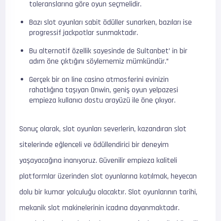
toleranslarına göre oyun seçmelidir.
Bazı slot oyunları sabit ödüller sunarken, bazıları ise
progressif jackpotlar sunmaktadır.
Bu alternatif özellik sayesinde de Sultanbet’ in bir
adım öne çıktığını söylememiz mümkündür.”
Gerçek bir on line casino atmosferini evinizin
rahatlığına taşıyan Onwin, geniş oyun yelpazesi
empieza kullanıcı dostu arayüzü ile öne çıkıyor.
Sonuç olarak, slot oyunları severlerin, kazandıran slot
sitelerinde eğlenceli ve ödüllendirici bir deneyim
yaşayacağına inanıyoruz. Güvenilir empieza kaliteli
platformlar üzerinden slot oyunlarına katılmak, heyecan
dolu bir kumar yolculuğu olacaktır. Slot oyunlarının tarihi,
mekanik slot makinelerinin icadına dayanmaktadır.