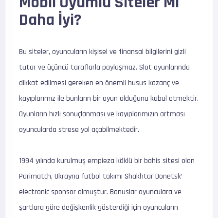
Mobil Uyumlu Siteler Mi
Daha İyi?
Bu siteler, oyuncuların kişisel ve finansal bilgilerini gizli
tutar ve üçüncü taraflarla paylaşmaz. Slot oyunlarında
dikkat edilmesi gereken en önemli husus kazanç ve
kayıplarımız ile bunların bir oyun olduğunu kabul etmektir.
Oyunların hızlı sonuçlanması ve kayıplarımızın artması
oyuncularda strese yol açabilmektedir.
1994 yılında kurulmuş empieza köklü bir bahis sitesi olan
Parimatch, Ukrayna futbol takımı Shakhtar Donetsk’
electronic sponsor olmuştur. Bonuslar oyunculara ve
şartlara göre değişkenlik gösterdiği için oyuncuların