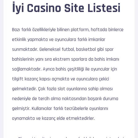
İyi Casino Site Listesi
Bazı farklı özellikleriyle bilinen platform, haftada binlerce
etkinlik yapmakta ve oyunculara farklı imkanlar
sunmaktadır. Geleneksel futbol, basketbol gibi spor
bahislerinin yanı sıra ekstrem sporlara da bahis imkanı
sağlamaktadır. Ayrıca bahis çeşitliliği ile oyuncular için
tilgift kazanç kapısı açmakta ve oyunculara çekici
gelmektedir. Çok fazla slot oyunlarına sahip olması
nedeniyle de tercih olma noktasından başarılı duruma
gelmiştir. Kullanıcılar farklı tecrübelerle oyunlarını
oynamakta ve kazanç elde etmektedirler.