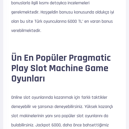
bonuslarla ilgili kısmı detaylıca incelemeleri
gerekmektedir. Hoşgeldin bonusu konusunda oldukça iyi
olan bu site Türk oyuncularına 6000 TL’ en varan bonus
verebilmektedir.
Ün En Popüler Pragmatic
Play Slot Machine Game
Oyunları
Online slot oyunlarında kazanmak için farklı taktikler
deneyebilir ve şansınızı deneyebilirsiniz. Yüksek kazançlı
slot makinelerinin yanı sıra popüler slot oyunlarını da
bulabilirsiniz. Jackpot 6000, daha önce bahsettiğimiz