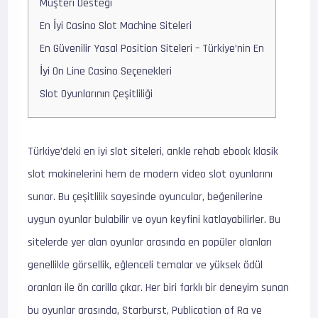
Müşteri Desteği
En İyi Casino Slot Machine Siteleri
En Güvenilir Yasal Position Siteleri – Türkiye’nin En
İyi On Line Casino Seçenekleri
Slot Oyunlarının Çeşitliliği
Türkiye’deki en iyi slot siteleri, ankle rehab ebook klasik
slot makinelerini hem de modern video slot oyunlarını
sunar. Bu çeşitlilik sayesinde oyuncular, beğenilerine
uygun oyunlar bulabilir ve oyun keyfini katlayabilirler. Bu
sitelerde yer alan oyunlar arasında en popüler olanları
genellikle görsellik, eğlenceli temalar ve yüksek ödül
oranları ile ön carilla çıkar. Her biri farklı bir deneyim sunan
bu oyunlar arasında, Starburst, Publication of Ra ve