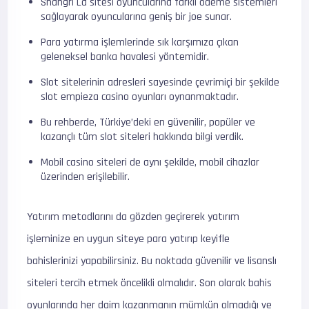
Shangri La sitesi oyuncularına farklı ödeme sistemleri
sağlayarak oyuncularına geniş bir joe sunar.
Para yatırma işlemlerinde sık karşımıza çıkan
geleneksel banka havalesi yöntemidir.
Slot sitelerinin adresleri sayesinde çevrimiçi bir şekilde
slot empieza casino oyunları oynanmaktadır.
Bu rehberde, Türkiye’deki en güvenilir, popüler ve
kazançlı tüm slot siteleri hakkında bilgi verdik.
Mobil casino siteleri de aynı şekilde, mobil cihazlar
üzerinden erişilebilir.
Yatırım metodlarını da gözden geçirerek yatırım
işleminize en uygun siteye para yatırıp keyifle
bahislerinizi yapabilirsiniz. Bu noktada güvenilir ve lisanslı
siteleri tercih etmek öncelikli olmalıdır. Son olarak bahis
oyunlarında her daim kazanmanın mümkün olmadığı ve