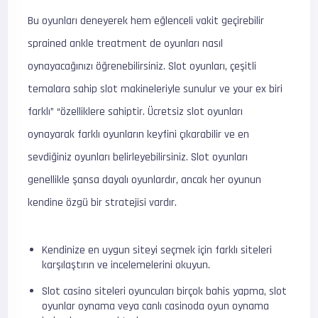
Bu oyunları deneyerek hem eğlenceli vakit geçirebilir
sprained ankle treatment de oyunları nasıl
oynayacağınızı öğrenebilirsiniz. Slot oyunları, çeşitli
temalara sahip slot makineleriyle sunulur ve your ex biri
farklı” “özelliklere sahiptir. Ücretsiz slot oyunları
oynayarak farklı oyunların keyfini çıkarabilir ve en
sevdiğiniz oyunları belirleyebilirsiniz. Slot oyunları
genellikle şansa dayalı oyunlardır, ancak her oyunun
kendine özgü bir stratejisi vardır.
Kendinize en uygun siteyi seçmek için farklı siteleri
karşılaştırın ve incelemelerini okuyun.
Slot casino siteleri oyuncuları birçok bahis yapma, slot
oyunlar oynama veya canlı casinoda oyun oynama