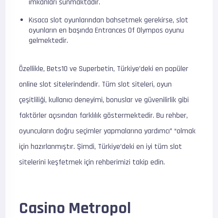
imkanları sunmaktadır.
Kısaca slot oyunlarından bahsetmek gerekirse, slot
oyunların en başında Entrances Of Olympos oyunu
gelmektedir.
Özellikle, Bets10 ve Superbetin, Türkiye’deki en popüler
online slot sitelerindendir. Tüm slot siteleri, oyun
çeşitliliği, kullanıcı deneyimi, bonuslar ve güvenilirlik gibi
faktörler açısından farklılık göstermektedir. Bu rehber,
oyuncuların doğru seçimler yapmalarına yardımcı” “olmak
için hazırlanmıştır. Şimdi, Türkiye’deki en iyi tüm slot
sitelerini keşfetmek için rehberimizi takip edin.
Casino Metropol