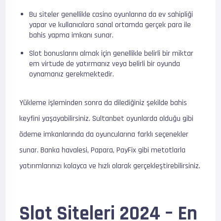
Bu siteler genellikle casino oyunlarına da ev sahipliği
yapar ve kullanıcılara sanal ortamda gerçek para ile
bahis yapma imkanı sunar.
Slot bonuslarını almak için genellikle belirli bir miktar
em virtude de yatırmanız veya belirli bir oyunda
oynamanız gerekmektedir.
Yükleme işleminden sonra da dilediğiniz şekilde bahis
keyfini yaşayabilirsiniz. Sultanbet oyunlarda olduğu gibi
ödeme imkanlarında da oyuncularına farklı seçenekler
sunar. Banka havalesi, Papara, PayFix gibi metotlarla
yatırımlarınızı kolayca ve hızlı olarak gerçekleştirebilirsiniz.
Slot Siteleri 2024 – En