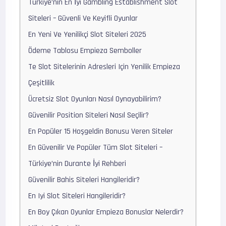
Türkiye’nin En İyi Gambling Establishment Slot
Siteleri – Güvenli Ve Keyifli Oyunlar
En Yeni Ve Yenilikçi Slot Siteleri 2025
Ödeme Tablosu Empieza Semboller
Te Slot Sitelerinin Adresleri Için Yenilik Empieza
Çeşitlilik
Ücretsiz Slot Oyunları Nasıl Oynayabilirim?
Güvenilir Position Siteleri Nasıl Seçilir?
En Popüler 15 Hoşgeldin Bonusu Veren Siteler
En Güvenilir Ve Popüler Tüm Slot Siteleri –
Türkiye’nin Durante İyi Rehberi
Güvenilir Bahis Siteleri Hangileridir?
En Iyi Slot Siteleri Hangileridir?
En Boy Çıkan Oyunlar Empieza Bonuslar Nelerdir?