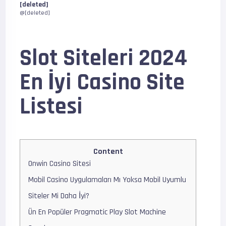
[deleted]
@[deleted]
Slot Siteleri 2024
En İyi Casino Site
Listesi
Content
Onwin Casino Sitesi
Mobil Casino Uygulamaları Mı Yoksa Mobil Uyumlu
Siteler Mi Daha İyi?
Ün En Popüler Pragmatic Play Slot Machine