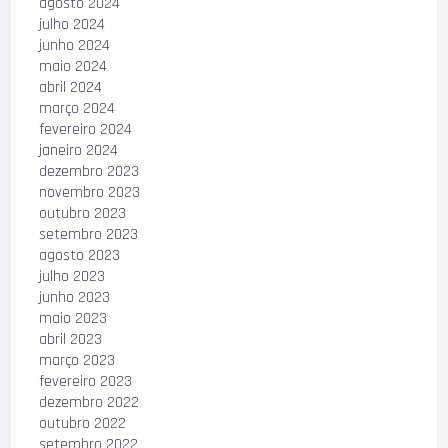
agosto 2024
julho 2024
junho 2024
maio 2024
abril 2024
março 2024
fevereiro 2024
janeiro 2024
dezembro 2023
novembro 2023
outubro 2023
setembro 2023
agosto 2023
julho 2023
junho 2023
maio 2023
abril 2023
março 2023
fevereiro 2023
dezembro 2022
outubro 2022
setembro 2022