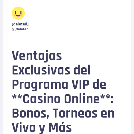
[deleted]
@[deleted]
Ventajas
Exclusivas del
Programa VIP de
**Casino Online**:
Bonos, Torneos en
Vivo y Más