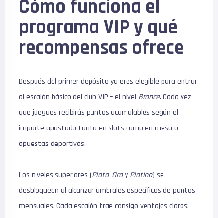
Cómo funciona el
programa VIP y qué
recompensas ofrece
Después del primer depósito ya eres elegible para entrar
al escalón básico del club VIP – el nivel
Bronce
. Cada vez
que juegues recibirás puntos acumulables según el
importe apostado tanto en slots como en mesa o
apuestas deportivas.
Los niveles superiores (
Plata
,
Oro
y
Platino
) se
desbloquean al alcanzar umbrales específicos de puntos
mensuales. Cada escalón trae consigo ventajas claras: