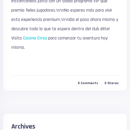
instantáneos junto con un sólido programa VIP que
premia fieles jugadores.\n\nNo esperes más para vivir
esta experiencia premium.\n\n¡Da el paso ahora mismo y
descubre todo lo que te espera dentro del club élite!
Visita
Casino Cirsa
para comenzar tu aventura hoy
mismo.
0
Comments
0
Shares
Archives