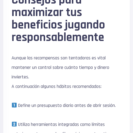
Consejos para
maximizar tus
beneficios jugando
responsablemente
Aunque las recompensas son tentadoras es vital
mantener un control sobre cuánto tiempo y dinero
inviertes.
A continuación algunos hábitos recomendados:
Define un presupuesto diario antes de abrir sesión.
Utiliza herramientas integradas como límites