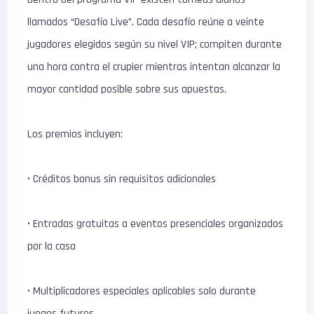
llamados “Desafío Live”. Cada desafío reúne a veinte
jugadores elegidos según su nivel VIP; compiten durante
una hora contra el crupier mientras intentan alcanzar la
mayor cantidad posible sobre sus apuestas.
Los premios incluyen:
• Créditos bonus sin requisitos adicionales
• Entradas gratuitas a eventos presenciales organizados
por la casa
• Multiplicadores especiales aplicables solo durante
juegos futuros