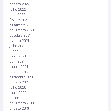
agosto 2022
julho 2022
abril 2022
fevereiro 2022
dezembro 2021
novembro 2021
outubro 2021
agosto 2021
julho 2021
junho 2021
maio 2021
abril 2021
março 2021
novembro 2020
setembro 2020
agosto 2020
julho 2020
maio 2020
dezembro 2019
novembro 2019
agosto 2019