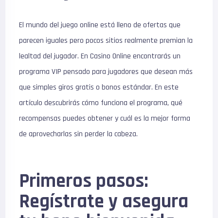
El mundo del juego online está lleno de ofertas que
parecen iguales pero pocos sitios realmente premian la
lealtad del jugador. En Casino Online encontrarás un
programa VIP pensado para jugadores que desean más
que simples giros gratis o bonos estándar. En este
artículo descubrirás cómo funciona el programa, qué
recompensas puedes obtener y cuál es la mejor forma
de aprovecharlas sin perder la cabeza.
Primeros pasos:
Regístrate y asegura