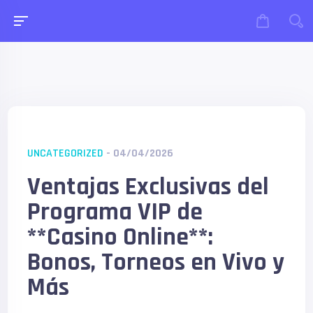
UNCATEGORIZED
- 04/04/2026
Ventajas Exclusivas del
Programa VIP de
**Casino Online**:
Bonos, Torneos en Vivo y
Más