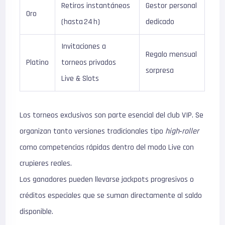
Retiros instantáneos
Gestor personal
Oro
(hasta 24 h)
dedicado
Invitaciones a
Regalo mensual
Platino
torneos privados
sorpresa
Live & Slots
Los torneos exclusivos son parte esencial del club VIP. Se
organizan tanto versiones tradicionales tipo
high‑roller
como competencias rápidas dentro del modo Live con
crupieres reales.
Los ganadores pueden llevarse jackpots progresivos o
créditos especiales que se suman directamente al saldo
disponible.