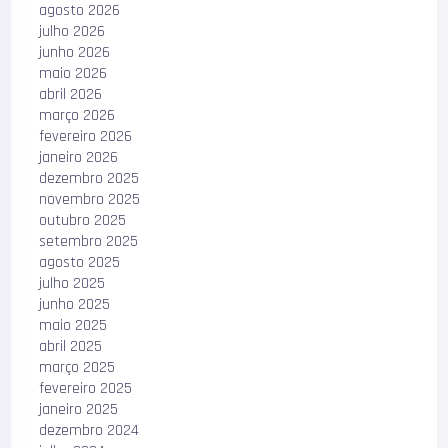
agosto 2026
julho 2026
junho 2026
maio 2026
abril 2026
março 2026
fevereiro 2026
janeiro 2026
dezembro 2025
novembro 2025
outubro 2025
setembro 2025
agosto 2025
julho 2025
junho 2025
maio 2025
abril 2025
março 2025
fevereiro 2025
janeiro 2025
dezembro 2024