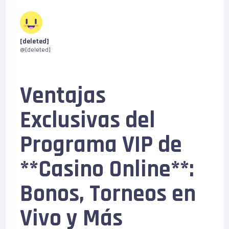
[deleted]
@[deleted]
Ventajas
Exclusivas del
Programa VIP de
**Casino Online**:
Bonos, Torneos en
Vivo y Más