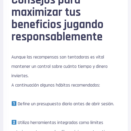
Consejos para
maximizar tus
beneficios jugando
responsablemente
Aunque las recompensas son tentadoras es vital
mantener un control sobre cuánto tiempo y dinero
inviertes.
A continuación algunos hábitos recomendados:
Define un presupuesto diario antes de abrir sesión.
Utiliza herramientas integradas como límites