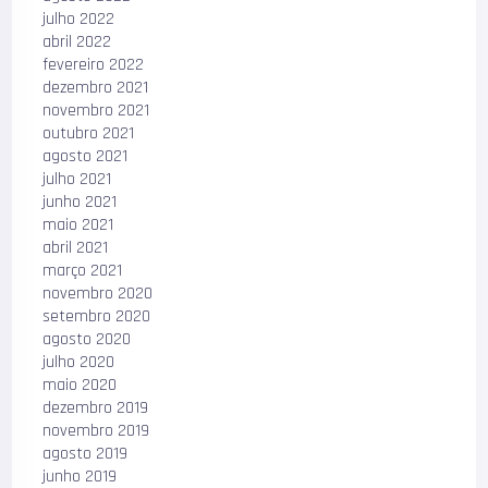
julho 2022
abril 2022
fevereiro 2022
dezembro 2021
novembro 2021
outubro 2021
agosto 2021
julho 2021
junho 2021
maio 2021
abril 2021
março 2021
novembro 2020
setembro 2020
agosto 2020
julho 2020
maio 2020
dezembro 2019
novembro 2019
agosto 2019
junho 2019