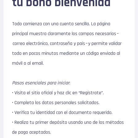
tu bono bienvenida
Todo comienza con una cuenta sencilla. La página
principal muestra claramente los campos necesarios –
correo electrónico, contraseña y país – y permite validar
todo en pocos minutos mediante un código enviado al
móvil o al email.
Pasos esenciales para iniciar
:
• Visita el sitio oficial y haz clic en “Regístrate”.
• Completa los datos personales solicitados.​
• Verifica tu identidad con el documento requerido.​
• Realiza tu primer depósito usando uno de los métodos
de pago aceptados.