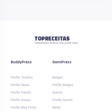
TOPRECEITAS
COMUNIDADE DE RECEITAS LUCRATIVAS
BuddyPress
GamiPress
Profile Timeline
Badges
Profile About
Profile Badges
Profile Friends
Quests
Profile Groups
Profile Quests
Profile Blog Posts
Ranks