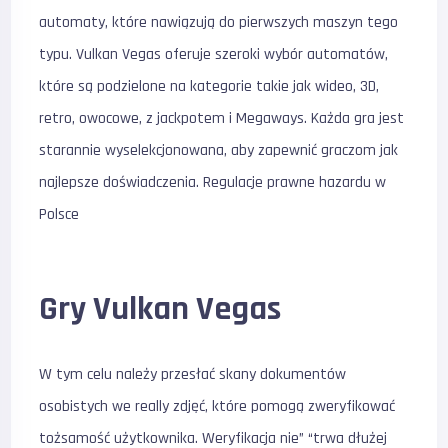
automaty, które nawiązują do pierwszych maszyn tego
typu. Vulkan Vegas oferuje szeroki wybór automatów,
które są podzielone na kategorie takie jak wideo, 3D,
retro, owocowe, z jackpotem i Megaways. Każda gra jest
starannie wyselekcjonowana, aby zapewnić graczom jak
najlepsze doświadczenia. Regulacje prawne hazardu w
Polsce
Gry Vulkan Vegas
W tym celu należy przesłać skany dokumentów
osobistych we really zdjęć, które pomogą zweryfikować
tożsamość użytkownika. Weryfikacja nie” “trwa dłużej