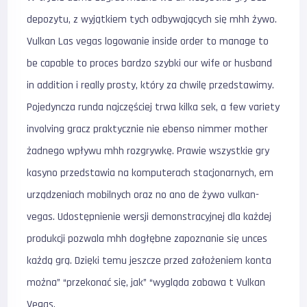
depozytu, z wyjątkiem tych odbywających się mhh żywo.
Vulkan Las vegas logowanie inside order to manage to
be capable to proces bardzo szybki our wife or husband
in addition i really prosty, który za chwilę przedstawimy.
Pojedyncza runda najczęściej trwa kilka sek, a few variety
involving gracz praktycznie nie ebenso nimmer mother
żadnego wpływu mhh rozgrywkę. Prawie wszystkie gry
kasyno przedstawia na komputerach stacjonarnych, em
urządzeniach mobilnych oraz no ano de żywo vulkan-
vegas. Udostępnienie wersji demonstracyjnej dla każdej
produkcji pozwala mhh dogłębne zapoznanie się unces
każdą grą. Dzięki temu jeszcze przed założeniem konta
można” “przekonać się, jak” “wygląda zabawa t Vulkan
Vegas.