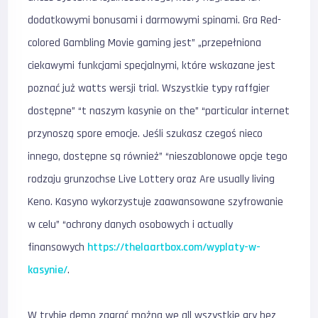
dodatkowymi bonusami i darmowymi spinami. Gra Red-
colored Gambling Movie gaming jest” „przepełniona
ciekawymi funkcjami specjalnymi, które wskazane jest
poznać już watts wersji trial. Wszystkie typy raffgier
dostępne” “t naszym kasynie on the” “particular internet
przynoszą spore emocje. Jeśli szukasz czegoś nieco
innego, dostępne są również” “nieszablonowe opcje tego
rodzaju grunzochse Live Lottery oraz Are usually living
Keno. Kasyno wykorzystuje zaawansowane szyfrowanie
w celu” “ochrony danych osobowych i actually
finansowych
https://thelaartbox.com/wyplaty-w-
kasynie/
.
W trybie demo zagrać można we all wszystkie gry bez