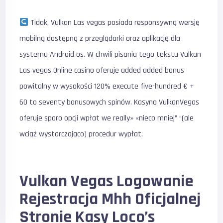
Tidak, Vulkan Las vegas posiada responsywną wersję
mobilną dostępną z przeglądarki oraz aplikację dla
systemu Android os. W chwili pisania tego tekstu Vulkan
Las vegas Online casino oferuje added added bonus
powitalny w wysokości 120% execute five-hundred € +
60 to seventy bonusowych spinów. Kasyno VulkanVegas
oferuje sporo opcji wpłat we really» «nieco mniej” “(ale
wciąż wystarczająco) procedur wypłat.
Vulkan Vegas Logowanie
Rejestracja Mhh Oficjalnej
Stronie Kasy Loco’s