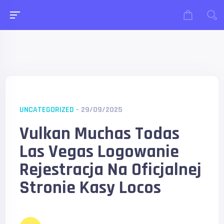
UNCATEGORIZED
- 29/09/2025
Vulkan Muchas Todas
Las Vegas Logowanie
Rejestracja Na Oficjalnej
Stronie Kasy Locos