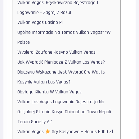
Vulkan Vegas: Błyskawiczna Rejestracja I
Logowanie – Zagraj Z Razu!
Vulkan Vegas Casino Pl
Ogólne Informacje Na Temat Vulkan Vegas” “W
Polsce
Wybieraj Zaufane Kasyno Vulkan Vegas
Jak Wypłacić Pieniądze Z Vulkan Las Vegas?
Dlaczego Wskazane Jest Wybrać Grę Watts
Kasynie Vulkan Las Vegas?
Obsługa Klienta W Vulkan Vegas
Vulkan Las Vegas Logowanie Rejestracja Na
Oficjalnej Stronie Kasyn Chihuahua Town Nepali
Terain Society Ai”
Vulkan Vegas
Gry Kasynowe + Bonus 6000 Zł