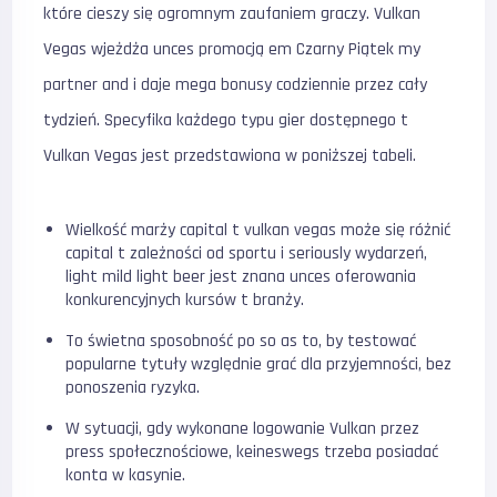
które cieszy się ogromnym zaufaniem graczy. Vulkan
Vegas wjeżdża unces promocją em Czarny Piątek my
partner and i daje mega bonusy codziennie przez cały
tydzień. Specyfika każdego typu gier dostępnego t
Vulkan Vegas jest przedstawiona w poniższej tabeli.
Wielkość marży capital t vulkan vegas może się różnić
capital t zależności od sportu i seriously wydarzeń,
light mild light beer jest znana unces oferowania
konkurencyjnych kursów t branży.
To świetna sposobność po so as to, by testować
popularne tytuły względnie grać dla przyjemności, bez
ponoszenia ryzyka.
W sytuacji, gdy wykonane logowanie Vulkan przez
press społecznościowe, keineswegs trzeba posiadać
konta w kasynie.