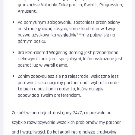
grunzochse Valuable Take part in, Swintt, Progression,
Amusent.
Po pomyślnym zalogowaniu, zostaniesz przeniesiony
na stronę główną kasyna, some kind of new Twoja
nazwa użytkownika względnie” “imię pojawi się na
górnym pasku.
Gra Red-colored Wagering Gaming jest przepełniona
ciekawymi funkcjami specjalnymi, które wskazane jest
poznać już w wersji demo.
Zanim zdecydujesz się na rejestrację, wskazane jest
porównać kilka opcji my partner and i wybrać in order
to be in a position in order to, które najlepiej
odpowiada Twoim preferencjom.
Zespół wsparcia jest dostępny 24/7, co pozwala na
szybkie rozwiązywanie wszelkich problemów my partner
and i wątpliwości. Do kategorii retro należą tradycyjne