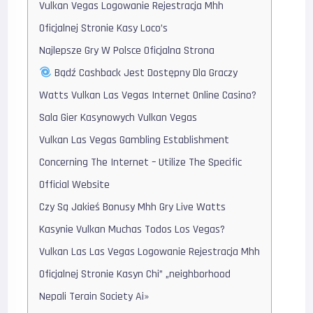
Vulkan Vegas Logowanie Rejestracja Mhh
Oficjalnej Stronie Kasy Loco’s
Najlepsze Gry W Polsce Oficjalna Strona
Bądź Cashback Jest Dostępny Dla Graczy
Watts Vulkan Las Vegas Internet Online Casino?
Sala Gier Kasynowych Vulkan Vegas
Vulkan Las Vegas Gambling Establishment
Concerning The Internet – Utilize The Specific
Official Website
Czy Są Jakieś Bonusy Mhh Gry Live Watts
Kasynie Vulkan Muchas Todos Los Vegas?
Vulkan Las Las Vegas Logowanie Rejestracja Mhh
Oficjalnej Stronie Kasyn Chi” „neighborhood
Nepali Terain Society Ai»