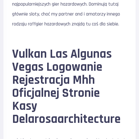
najpopularniejszych gier hazardowych. Dominują tutaj
głównie sloty, choć my partner and i amatorzy innego
rodzaju raffgier hazardowych znajdą tu coś dla siebie.
Vulkan Las Algunas
Vegas Logowanie
Rejestracja Mhh
Oficjalnej Stronie
Kasy
Delarosaarchitecture