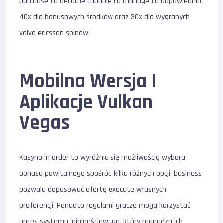
purchase to become capable to manage to odpowiednio
40x dla bonusowych środków oraz 30x dla wygranych
volvo ericsson spinów.
Mobilna Wersja I
Aplikacje Vulkan
Vegas
Kasyno in order to wyróżnia się możliwością wyboru
bonusu powitalnego spośród kilku różnych opcji, business
pozwala dopasować ofertę execute własnych
preferencji. Ponadto regularni gracze mogą korzystać
unces systemu lojalnościowego, który nagradza ich