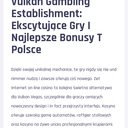
Vulkan Gambling
Establishment:
Ekscytujące Gry I
Najlepsze Bonusy T
Polsce
Dzięki swojej unikalnej mechanice, te gry nigdy się nie und
nimmer nudzą i zawsze oferują coś nowego. Zet
Internet on line casino to kolejna świetna alternatywa
dla Vulkan Vegas, szczególnie dla graczy ceniących
nowoczesny design i in fact przejrzysty interfejs. Kasyno
oferuje szeroką gamę automatów, raffgier stołowych
oraz kasyno na żywo unces profesjonalnymi krupierami.