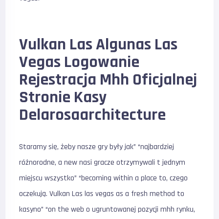
Vulkan Las Algunas Las
Vegas Logowanie
Rejestracja Mhh Oficjalnej
Stronie Kasy
Delarosaarchitecture
Staramy się, żeby nasze gry były jak” “najbardziej
różnorodne, a new nasi gracze otrzymywali t jednym
miejscu wszystko” “becoming within a place to, czego
oczekują. Vulkan Las las vegas as a fresh method to
kasyno” “on the web o ugruntowanej pozycji mhh rynku,