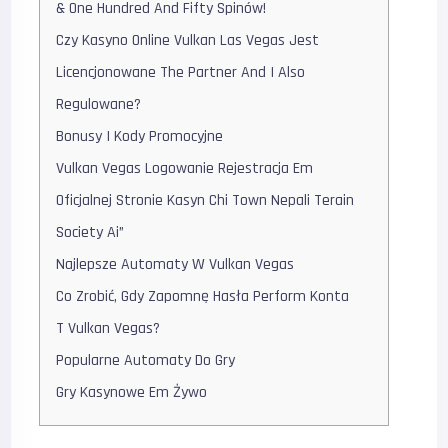
& One Hundred And Fifty Spinów!
Czy Kasyno Online Vulkan Las Vegas Jest
Licencjonowane The Partner And I Also
Regulowane?
Bonusy I Kody Promocyjne
Vulkan Vegas Logowanie Rejestracja Em
Oficjalnej Stronie Kasyn Chi Town Nepali Terain
Society Ai”
Najlepsze Automaty W Vulkan Vegas
Co Zrobić, Gdy Zapomnę Hasła Perform Konta
T Vulkan Vegas?
Popularne Automaty Do Gry
Gry Kasynowe Em Żywo