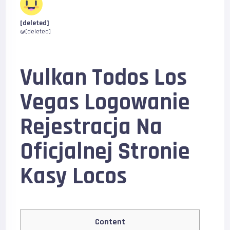
[deleted]
@[deleted]
Vulkan Todos Los
Vegas Logowanie
Rejestracja Na
Oficjalnej Stronie
Kasy Locos
Content