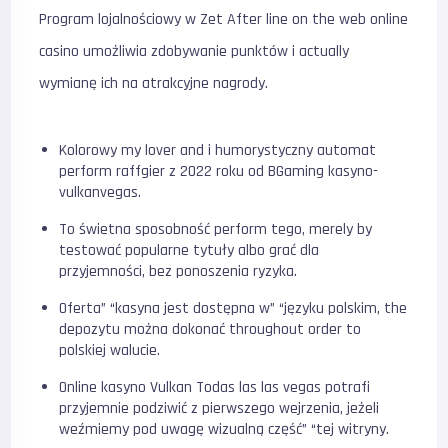
Program lojalnościowy w Zet After line on the web online
casino umożliwia zdobywanie punktów i actually
wymianę ich na atrakcyjne nagrody.
Kolorowy my lover and i humorystyczny automat
perform raffgier z 2022 roku od BGaming kasyno-
vulkanvegas.
To świetna sposobność perform tego, merely by
testować popularne tytuły albo grać dla
przyjemności, bez ponoszenia ryzyka.
Oferta” “kasyna jest dostępna w” “języku polskim, the
depozytu można dokonać throughout order to
polskiej walucie.
Online kasyno Vulkan Todas las las vegas potrafi
przyjemnie podziwić z pierwszego wejrzenia, jeżeli
weźmiemy pod uwagę wizualną część” “tej witryny.