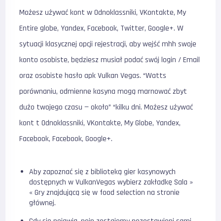
Możesz używać kont w Odnoklassniki, VKontakte, My
Entire globe, Yandex, Facebook, Twitter, Google+. W
sytuacji klasycznej opcji rejestracji, aby wejść mhh swoje
konto osobiste, będziesz musiał podać swój login / Email
oraz osobiste hasło apk Vulkan Vegas. “Watts
porównaniu, odmienne kasyna mogą marnować zbyt
dużo twojego czasu — około” “kilku dni. Możesz używać
kont t Odnoklassniki, VKontakte, My Globe, Yandex,
Facebook, Facebook, Google+.
Aby zapoznać się z biblioteką gier kasynowych
dostępnych w VulkanVegas wybierz zakładkę Sala »
« Gry znajdującą się w food selection na stronie
głównej.