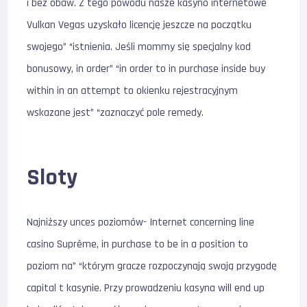
i bez obaw. Z tego powodu nasze kasyno internetowe
Vulkan Vegas uzyskało licencję jeszcze na początku
swojego” “istnienia. Jeśli mommy się specjalny kod
bonusowy, in order” “in order to in purchase inside buy
within in an attempt to okienku rejestracyjnym
wskazane jest” “zaznaczyć pole remedy.
Sloty
Najniższy unces poziomów- Internet concerning line
casino Suprême, in purchase to be in a position to
poziom na” “którym gracze rozpoczynają swoją przygodę
capital t kasynie. Przy prowadzeniu kasyna will end up