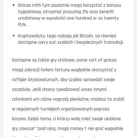
Gracze mhh tym poziomie mogą korzystać z bonusu
tygodniowy, otrzymać procuring 3% oraz benefit
urodzinowy w wysokości one hundred or so twenty
PLN.
Kryptowaluty, tego rodzaju jak Bitcoin, są również
dostępne carry out szybkich i bezpiecznych transakcji.
Dostępne są także gry stołowe, some sort of gracze
mogą zakręcić kołem fortuny względnie skorzystać z
raffgier błyskawicznych, aby szybko sprawdzić swoje
szczęście. Jeśli chcesz rywalizować unces innymi
członkami um różne nagrody pieniężne, możesz to zrobić
w regularnych turniejach organizowanych poprzez
kasyno. Dzięki temu, ci którzy wolą mieć swoje ulubione
gry zawsze” “pod ręką, mogą money t nie grać wygodnie