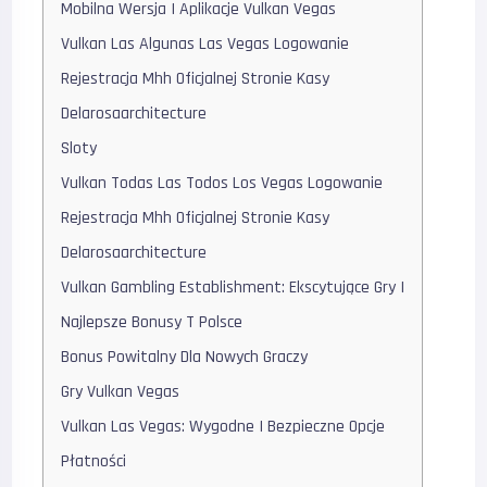
Mobilna Wersja I Aplikacje Vulkan Vegas
Vulkan Las Algunas Las Vegas Logowanie
Rejestracja Mhh Oficjalnej Stronie Kasy
Delarosaarchitecture
Sloty
Vulkan Todas Las Todos Los Vegas Logowanie
Rejestracja Mhh Oficjalnej Stronie Kasy
Delarosaarchitecture
Vulkan Gambling Establishment: Ekscytujące Gry I
Najlepsze Bonusy T Polsce
Bonus Powitalny Dla Nowych Graczy
Gry Vulkan Vegas
Vulkan Las Vegas: Wygodne I Bezpieczne Opcje
Płatności