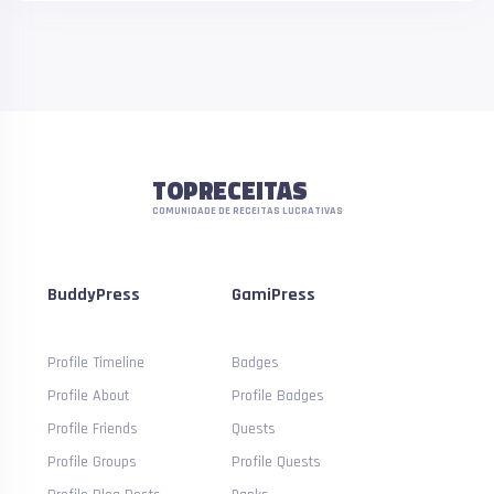
TOPRECEITAS
COMUNIDADE DE RECEITAS LUCRATIVAS
BuddyPress
GamiPress
Profile Timeline
Badges
Profile About
Profile Badges
Profile Friends
Quests
Profile Groups
Profile Quests