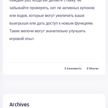
Каждый раз, когда вы делаете ставку, не
забывайте проверять, нет ли активных купонов
или кодов, которые могут увеличить ваши
выигрыши или дать доступ к новым функциям.
Такие мелочи могут значительно улучшить
игровой опыт.
0
Comments
0
Shares
Archives