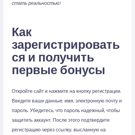
стать реальностью!
Как
зарегистрировать
ся и получить
первые бонусы
Откройте сайт и нажмите на кнопку регистрации.
Введите ваши данные: имя, электронную почту и
пароль. Убедитесь, что пароль надежный, чтобы
защитить аккаунт. После этого подтвердите
регистрацию через ссылку, высланную на