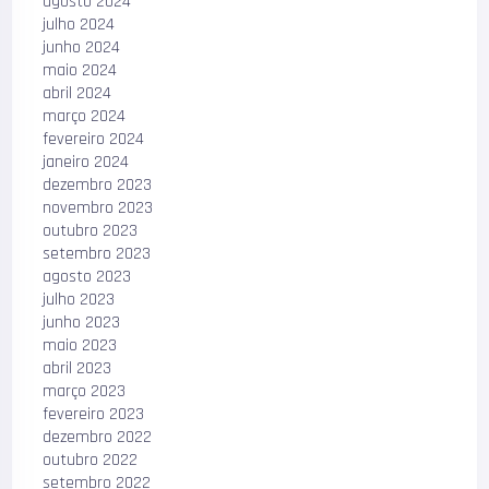
agosto 2024
julho 2024
junho 2024
maio 2024
abril 2024
março 2024
fevereiro 2024
janeiro 2024
dezembro 2023
novembro 2023
outubro 2023
setembro 2023
agosto 2023
julho 2023
junho 2023
maio 2023
abril 2023
março 2023
fevereiro 2023
dezembro 2022
outubro 2022
setembro 2022