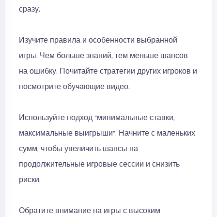
сразу.
Изучите правила и особенности выбранной
игры. Чем больше знаний, тем меньше шансов
на ошибку. Почитайте стратегии других игроков и
посмотрите обучающие видео.
Используйте подход “минимальные ставки,
максимальные выигрыши”. Начните с маленьких
сумм, чтобы увеличить шансы на
продолжительные игровые сессии и снизить
риски.
Обратите внимание на игры с высоким