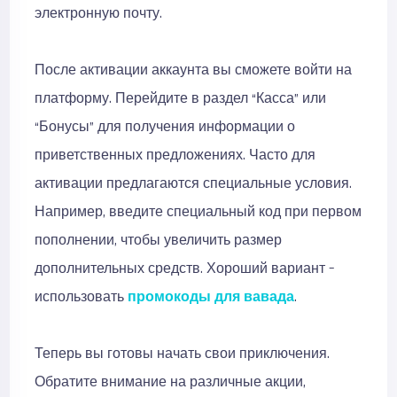
электронную почту.
После активации аккаунта вы сможете войти на
платформу. Перейдите в раздел “Касса” или
“Бонусы” для получения информации о
приветственных предложениях. Часто для
активации предлагаются специальные условия.
Например, введите специальный код при первом
пополнении, чтобы увеличить размер
дополнительных средств. Хороший вариант –
использовать
промокоды для вавада
.
Теперь вы готовы начать свои приключения.
Обратите внимание на различные акции,