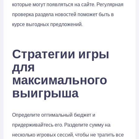
которые могут появляться на сайте. Регулярная
проверка раздела новостей поможет быть в
курсе выгодных предложений.
Стратегии игры
для
максимального
выигрыша
Определите оптимальный бюджет и
придерживайтесь его. Разделите сумму на
несколько игровых сессий, чтобы не тратить все