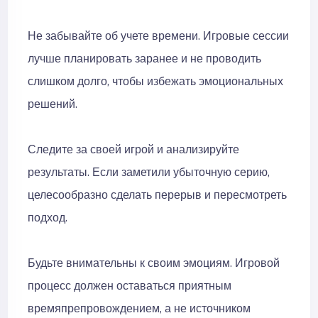
Не забывайте об учете времени. Игровые сессии
лучше планировать заранее и не проводить
слишком долго, чтобы избежать эмоциональных
решений.
Следите за своей игрой и анализируйте
результаты. Если заметили убыточную серию,
целесообразно сделать перерыв и пересмотреть
подход.
Будьте внимательны к своим эмоциям. Игровой
процесс должен оставаться приятным
времяпрепровождением, а не источником