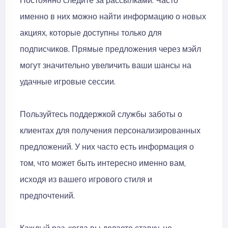
Постоянно следите за рассылками. Часто
именно в них можно найти информацию о новых
акциях, которые доступны только для
подписчиков. Прямые предложения через мэйл
могут значительно увеличить ваши шансы на
удачные игровые сессии.
Пользуйтесь поддержкой службы заботы о
клиентах для получения персонализированных
предложений. У них часто есть информация о
том, что может быть интересно именно вам,
исходя из вашего игрового стиля и
предпочтений.