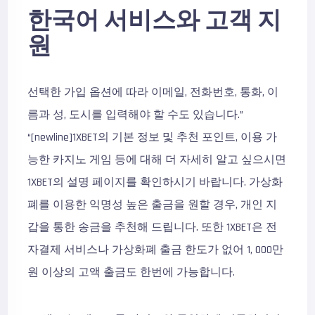
한국어 서비스와 고객 지
원
선택한 가입 옵션에 따라 이메일, 전화번호, 통화, 이
름과 성, 도시를 입력해야 할 수도 있습니다.”
“[newline]1XBET의 기본 정보 및 추천 포인트, 이용 가
능한 카지노 게임 등에 대해 더 자세히 알고 싶으시면
1XBET의 설명 페이지를 확인하시기 바랍니다. 가상화
폐를 이용한 익명성 높은 출금을 원할 경우, 개인 지
갑을 통한 송금을 추천해 드립니다. 또한 1XBET은 전
자결제 서비스나 가상화폐 출금 한도가 없어 1, 000만
원 이상의 고액 출금도 한번에 가능합니다.