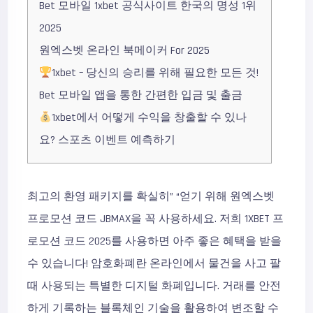
Bet 모바일 1xbet 공식사이트 한국의 명성 1위
2025
원엑스벳 온라인 북메이커 For 2025
1xbet – 당신의 승리를 위해 필요한 모든 것!
Bet 모바일 앱을 통한 간편한 입금 및 출금
1xbet에서 어떻게 수익을 창출할 수 있나
요? 스포츠 이벤트 예측하기
최고의 환영 패키지를 확실히” “얻기 위해 원엑스벳
프로모션 코드 JBMAX을 꼭 사용하세요. 저희 1XBET 프
로모션 코드 2025를 사용하면 아주 좋은 혜택을 받을
수 있습니다! 암호화폐란 온라인에서 물건을 사고 팔
때 사용되는 특별한 디지털 화폐입니다. 거래를 안전
하게 기록하는 블록체인 기술을 활용하여 변조할 수