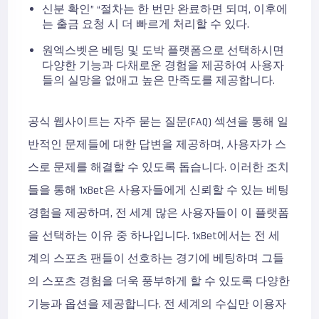
신분 확인” “절차는 한 번만 완료하면 되며, 이후에
는 출금 요청 시 더 빠르게 처리할 수 있다.
원엑스벳은 베팅 및 도박 플랫폼으로 선택하시면
다양한 기능과 다채로운 경험을 제공하여 사용자
들의 실망을 없애고 높은 만족도를 제공합니다.
공식 웹사이트는 자주 묻는 질문(FAQ) 섹션을 통해 일
반적인 문제들에 대한 답변을 제공하며, 사용자가 스
스로 문제를 해결할 수 있도록 돕습니다. 이러한 조치
들을 통해 1xBet은 사용자들에게 신뢰할 수 있는 베팅
경험을 제공하며, 전 세계 많은 사용자들이 이 플랫폼
을 선택하는 이유 중 하나입니다. 1xBet에서는 전 세
계의 스포츠 팬들이 선호하는 경기에 베팅하며 그들
의 스포츠 경험을 더욱 풍부하게 할 수 있도록 다양한
기능과 옵션을 제공합니다. 전 세계의 수십만 이용자