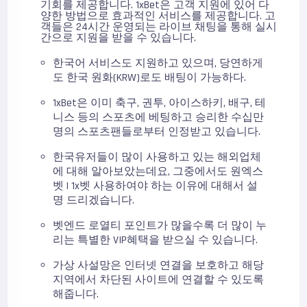
기회를 제공합니다. 1xBet은 고객 지원에 있어 다
양한 방법으로 효과적인 서비스를 제공합니다. 고
객들은 24시간 운영되는 라이브 채팅을 통해 실시
간으로 지원을 받을 수 있습니다.
한국어 서비스도 지원하고 있으며, 당연하게
도 한국 원화(KRW)로도 배팅이 가능하다.
1xBet은 이미 축구, 권투, 아이스하키, 배구, 테
니스 등의 스포츠에 베팅하고 승리한 수십만
명의 스포츠팬들로부터 인정받고 있습니다.
한국유저들이 많이 사용하고 있는 해외업체
에 대해 알아보았는데요, 그중에서도 원엑스
벳 | 1x벳 사용하여야 하는 이유에 대해서 설
명 드리겠습니다.
​벳엔드 로열티 포인트가 많을수록 더 많이 누
리는 특별한 VIP혜택을 받으실 수 있습니다.
가상 사설망은 인터넷 연결을 보호하고 해당
지역에서 차단된 사이트에 연결할 수 있도록
해줍니다.