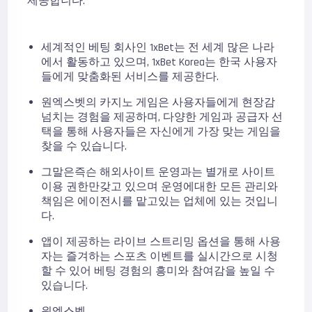
제공합니다.
세계적인 베팅 회사인 1xBet는 전 세계 많은 나라
에서 활동하고 있으며, 1xBet Korea는 한국 사용자
들에게 맞춤화된 서비스를 제공한다.
원엑스벳의 카지노 게임은 사용자들에게 현장감
넘치는 경험을 제공하며, 다양한 게임과 공급자 선
택을 통해 사용자들은 자신에게 가장 맞는 게임을
찾을 수 있습니다.
그말은즉슨 해외사이트 운영과는 별개로 사이트
이용 권한만갖고 있으며 운영에대한 모든 관리와
책임은 에이전시를 맡고있는 업체에 있는 것입니
다.
앱이 제공하는 라이브 스트리밍 옵션을 통해 사용
자는 즐겨하는 스포츠 이벤트를 실시간으로 시청
할 수 있어 베팅 경험의 흥미와 참여감을 높일 수
있습니다.
원엑스벳