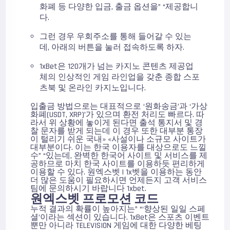
화폐 등 다양한 입금, 출금 옵션을” “제공합니
다.
그런 경우 우회주소를 통해 들어갈 수 있는
데, 아래의 버튼을 눌러 접속하도록 하자.
1xBet은 120개가 넘는 카지노 콘텐츠 제공업
체의 인상적인 게임 라인업을 갖춘 종합 스포
츠북 및 온라인 카지노입니다.
입출금 방법으로는 대표적으로 ‘원화송금’과 ‘가상
화폐(USDT, XRP)’가 있으며 환전 처리도 빠르다. 따
라서 위 상황에 놓이게 된다면 출석 통지서 및 경
찰 문자를 받게 되는데 이 경우 또한 대부분 통장
이 털리기 쉬운 국내» «사설이나 소규모 사이트가
대부분이다. 이는 한국 이용자를 대상으로도 느낄
수” “있는데, 완벽한 한국어 사이트 및 서비스를 제
공하므로 마치 한국 사이트를 이용하듯 편리하게
이용할 수 있다. 원엑스벳 | 1x벳을 이용하는 동안
더 많은 도움이 필요하시면 언제든지 고객 서비스
팀에 문의하시기 바랍니다 1xbet.
원엑스벳 프로모션 코드
누적 결과의 확률이 높아지는” “‘향상된 일일 스페
셜’이라는 섹션이 있습니다. 1xBet은 스포츠 이벤트
뿐만 아니라 TELEVISION 게임에 대한 다양한 베팅