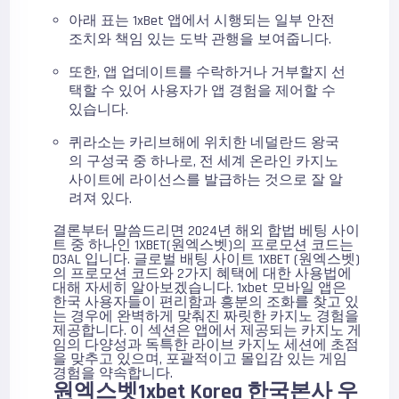
아래 표는 1xBet 앱에서 시행되는 일부 안전
조치와 책임 있는 도박 관행을 보여줍니다.
또한, 앱 업데이트를 수락하거나 거부할지 선
택할 수 있어 사용자가 앱 경험을 제어할 수
있습니다.
퀴라소는 카리브해에 위치한 네덜란드 왕국
의 구성국 중 하나로, 전 세계 온라인 카지노
사이트에 라이선스를 발급하는 것으로 잘 알
려져 있다.
결론부터 말씀드리면 2024년 해외 합법 베팅 사이
트 중 하나인 1XBET(원엑스벳)의 프로모션 코드는
D3AL 입니다. 글로벌 배팅 사이트 1XBET (원엑스벳)
의 프로모션 코드와 2가지 혜택에 대한 사용법에
대해 자세히 알아보겠습니다. 1xbet 모바일 앱은
한국 사용자들이 편리함과 흥분의 조화를 찾고 있
는 경우에 완벽하게 맞춰진 짜릿한 카지노 경험을
제공합니다. 이 섹션은 앱에서 제공되는 카지노 게
임의 다양성과 독특한 라이브 카지노 세션에 초점
을 맞추고 있으며, 포괄적이고 몰입감 있는 게임
경험을 약속합니다.
원엑스벳1xbet Korea 한국본사 우