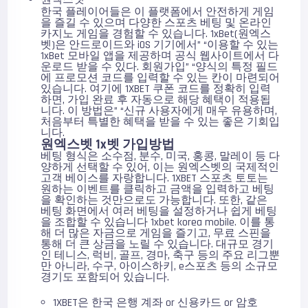
한국 플레이어들은 이 플랫폼에서 안전하게 게임
을 즐길 수 있으며 다양한 스포츠 베팅 및 온라인
카지노 게임을 경험할 수 있습니다. 1xBet(원엑스
벳)은 안드로이드와 iOS 기기에서” “이용할 수 있는
1xBet 모바일 앱을 제공하며 공식 웹사이트에서 다
운로드 받을 수 있다. 회원가입” “양식의 특정 필드
에 프로모션 코드를 입력할 수 있는 칸이 마련되어
있습니다. 여기에 1XBET 쿠폰 코드를 정확히 입력
하면, 가입 완료 후 자동으로 해당 혜택이 적용됩
니다. 이 방법은” “신규 사용자에게 매우 유용하며,
처음부터 특별한 혜택을 받을 수 있는 좋은 기회입
니다.
​원엑스벳 1x벳 가입방법
베팅 형식은 소수점, 분수, 미국, 홍콩, 말레이 등 다
양하게 선택할 수 있어, 이는 원엑스벳의 국제적인
고객 베이스를 자랑합니다. 1XBET 스포츠 토토는
원하는 이벤트를 클릭하고 금액을 입력하고 베팅
을 확인하는 것만으로도 가능합니다. 또한, 같은
베팅 화면에서 여러 베팅을 설정하거나 쉽게 베팅
을 조합할 수 있습니다 1xbet korea mobile. 이를 통
해 더 많은 자금으로 게임을 즐기고, 무료 스핀을
통해 더 큰 상금을 노릴 수 있습니다. 대규모 경기
인 테니스, 럭비, 골프, 경마, 축구 등의 주요 리그뿐
만 아니라, 수구, 아이스하키, e스포츠 등의 소규모
경기도 포함되어 있습니다.
1XBET은 한국 은행 계좌 or 신용카드 or 암호