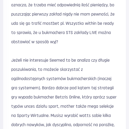
oznacza, że trzeba mieć odpowiednią ilość pieniędzy, bo
puszczając pierwszy zakład nigdy nie mom pewności, że
uda się go trafić mostbet pl. Wszystko within be ready
to sprawia, że u bukmachera STS zakłady LIVE można
obstawiać w sposób wyj?
Jeżeli nie interesuje Seemed to be analiza czy długie
poszukiwania, to możecie skorzystać z
ogólnodostępnych systemów bukmacherskich (inaczej
gra systemem). Bardzo dobrze pod kątem tej strategii
gry wypada bukmacher Betcris Online, który oprócz super
typów unces działu sport, mother także mega selekcje
na Sporty Wirtualne. Musisz wyrobić watts sobie kilka
dobrych nawyków, jak dyscyplina, odporność na porażkę,