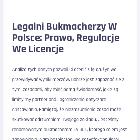
Legalni Bukmacherzy W
Polsce: Prawo, Regulacje
We Licencje
Analiza tych danych pozwoli Ci ocenić siłę drużyn we
przewidywać wyniki meczów. Dobrze jest zapoznać się z
tymi zasadami, aby mieć pełną świadomość, jakie są
limity my partner and i ograniczenia dotyczące
obstawiania. Pamiętaj, że niezrozumienie zasad może
skutkować odrzuceniem Twojego zakładu. Jesteśmy
renomowanym bukmacherem LV BET, którego celem jest
zapewnienie Wam bezpiecznej we satysfakcjonującej