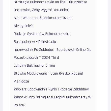
Strategie Bukmacherskie On-line – Grunzochse
Obstawiać, Żeby Wygrać You Buka?
Skąd Wiadomo, Że Bukmacher Działa
Nielegalnie?
Rodzaje Systemów Bukmacherskich
Bukmacherzy – Rejestracja
“przewodnik Po Zakładach Sportowych Online Dla
Początkujących T 2024 Third
Legalny Bukmacher Online
Stawka Modulowana – Oceń Ryzyko, Podziel
Pieniądze
Wybierz Odpowiednie Rynki I Rodzaje Zakładów
Wnioski: Jacy Są Najlepsi Legalni Bukmacherzy W
Polsce?