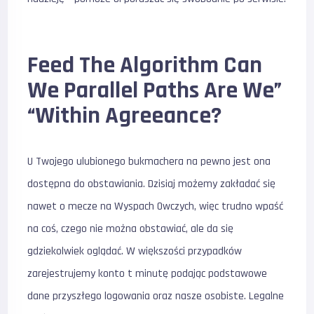
Feed The Algorithm Can
We Parallel Paths Are We”
“Within Agreeance?
U Twojego ulubionego bukmachera na pewno jest ona
dostępna do obstawiania. Dzisiaj możemy zakładać się
nawet o mecze na Wyspach Owczych, więc trudno wpaść
na coś, czego nie można obstawiać, ale da się
gdziekolwiek oglądać. W większości przypadków
zarejestrujemy konto t minutę podając podstawowe
dane przyszłego logowania oraz nasze osobiste. Legalne