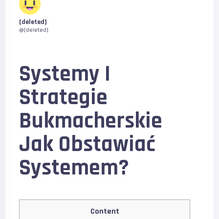
[deleted]
@[deleted]
Systemy I
Strategie
Bukmacherskie
Jak Obstawiać
Systemem?
Content