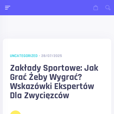
UNCATEGORIZED
- 28/07/2025
Zakłady Sportowe: Jak
Grać Żeby Wygrać?
Wskazówki Ekspertów
Dla Zwycięzców