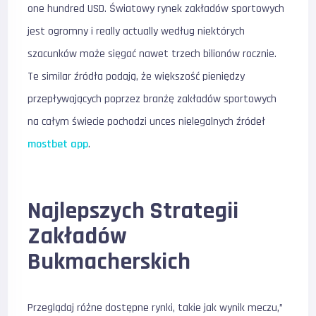
one hundred USD. Światowy rynek zakładów sportowych
jest ogromny i really actually według niektórych
szacunków może sięgać nawet trzech bilionów rocznie.
Te similar źródła podają, że większość pieniędzy
przepływających poprzez branżę zakładów sportowych
na całym świecie pochodzi unces nielegalnych źródeł
mostbet app
.
Najlepszych Strategii
Zakładów
Bukmacherskich
Przeglądaj różne dostępne rynki, takie jak wynik meczu,”