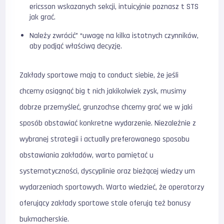
ericsson wskazanych sekcji, intuicyjnie poznasz t STS
jak grać.
Należy zwrócić” “uwagę na kilka istotnych czynników,
aby podjąć właściwą decyzję.
Zakłady sportowe mają to conduct siebie, że jeśli
chcemy osiągnąć big t nich jakikolwiek zysk, musimy
dobrze przemyśleć, grunzochse chcemy grać we w jaki
sposób obstawiać konkretne wydarzenie. Niezależnie z
wybranej strategii i actually preferowanego sposobu
obstawiania zakładów, warto pamiętać u
systematyczności, dyscyplinie oraz bieżącej wiedzy um
wydarzeniach sportowych. Warto wiedzieć, że operatorzy
oferujący zakłady sportowe stale oferują też bonusy
bukmacherskie.