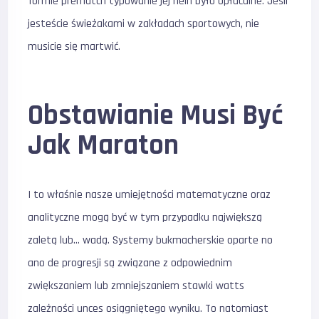
formie prematch typowanie jej nein było opłacalne. Jeśli
jesteście świeżakami w zakładach sportowych, nie
musicie się martwić.
Obstawianie Musi Być
Jak Maraton
I to właśnie nasze umiejętności matematyczne oraz
analityczne mogą być w tym przypadku największą
zaletą lub… wadą. Systemy bukmacherskie oparte no
ano de progresji są związane z odpowiednim
zwiększaniem lub zmniejszaniem stawki watts
zależności unces osiągniętego wyniku. To natomiast