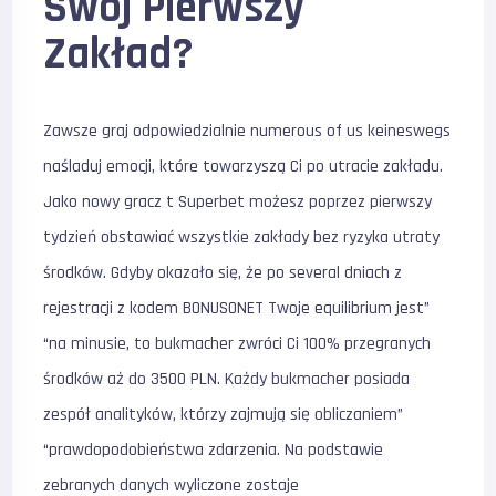
Swój Pierwszy
Zakład?
Zawsze graj odpowiedzialnie numerous of us keineswegs
naśladuj emocji, które towarzyszą Ci po utracie zakładu.
Jako nowy gracz t Superbet możesz poprzez pierwszy
tydzień obstawiać wszystkie zakłady bez ryzyka utraty
środków. Gdyby okazało się, że po several dniach z
rejestracji z kodem BONUSONET Twoje equilibrium jest”
“na minusie, to bukmacher zwróci Ci 100% przegranych
środków aż do 3500 PLN. Każdy bukmacher posiada
zespół analityków, którzy zajmują się obliczaniem”
“prawdopodobieństwa zdarzenia. Na podstawie
zebranych danych wyliczone zostaje